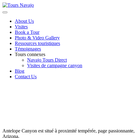
Accéder
au
Tours Navajo
contenu
About Us
principal
Visites
Book a Tour
Photo & Video Gallery
Ressources touristiques
Témoignages
Tours connexes
Navajo Tours Direct
Visites de campagne canyon
Blog
Contact Us
OÙ SE TROUVE
ANTELOPE CANYON?
Antelope Canyon est situé à proximité tempérée, page passionnante,
Arizona.