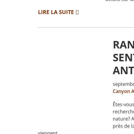
LIRE LA SUITE
RAN
SEN
ANT
septembr
Canyon A
Êtes-vous
recherch
nature? A
près de l
viennent …