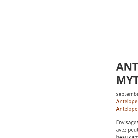
ANT
MYT
septembr
Antelope
Antelope
Envisagez
avez peut
beau can