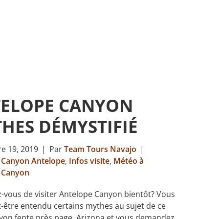
ELOPE CANYON
HES DÉMYSTIFIÉ
e 19, 2019
|
Par
Team Tours Navajo
|
 Canyon Antelope
,
Infos visite
,
Météo à
 Canyon
-vous de visiter Antelope Canyon bientôt? Vous
-être entendu certains mythes au sujet de ce
yon fente près page, Arizona et vous demandez