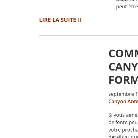
peut-être
LIRE LA SUITE
COMM
CANY
FORM
septembre 1
Canyon Ant
Si vous aime
de fente peu
votre procha
détails sur u