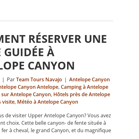
ENT RÉSERVER UNE
E GUIDÉE À
LOPE CANYON
9
|
Par
Team Tours Navajo
|
Antelope Canyon
ntelope Canyon Antelope
,
Camping à Antelope
s sur Antelope Canyon
,
Hôtels près de Antelope
 visite
,
Météo à Antelope Canyon
us de visiter Upper Antelope Canyon? Vous avez
ent choix. Cette belle canyon- de fente située à
 fer à cheval, le grand Canyon, et du magnifique