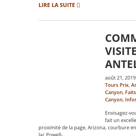
LIRE LA SUITE
COMM
VISIT
ANTE
août 21, 201
Tours Prix
,
A
Canyon
,
Fait
Canyon
,
Infos
Envisagez-vo
fait un excell
proximité de la page, Arizona, courbure en
lac Powell- …