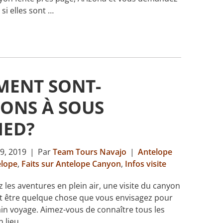
 si elles sont …
ENT SONT-
ONS À SOUS
ED?
9, 2019
|
Par
Team Tours Navajo
|
Antelope
elope
,
Faits sur Antelope Canyon
,
Infos visite
z les aventures en plein air, une visite du canyon
t être quelque chose que vous envisagez pour
in voyage. Aimez-vous de connaître tous les
n lieu …