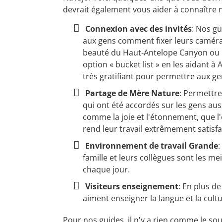
devrait également vous aider à connaître
Connexion avec des invités
: Nos gu
aux gens comment fixer leurs caméras
beauté du Haut-Antelope Canyon ou 
option « bucket list » en les aidant à 
très gratifiant pour permettre aux gen
Partage de Mère Nature
: Permettre
qui ont été accordés sur les gens auss
comme la joie et l'étonnement, que l'e
rend leur travail extrêmement satisf
Environnement de travail Grande
:
famille et leurs collègues sont les mei
chaque jour.
Visiteurs enseignement
: En plus d
aiment enseigner la langue et la cult
Pour nos guides, il n'y a rien comme le sou