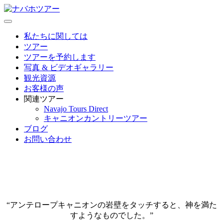
コ
ン
ナバホツアー
テ
私たちに関しては
ン
ツアー
ツ
ツアーを予約します
へ
写真 & ビデオギャラリー
ス
観光資源
キ
お客様の声
ッ
関連ツアー
プ
Navajo Tours Direct
キャニオンカントリーツアー
ブログ
お問い合わせ
お客様の声
“アンテロープキャニオンの岩壁をタッチすると、神を満た
すようなものでした。”