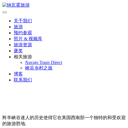
跳
到
纳瓦霍旅游
内
关于我们
容
旅游
预约参观
照片 & 视频库
旅游资源
褒奖
相关旅游
Navajo Tours Direct
峡谷乡村之旅
博客
联系我们
旅游资源
羚羊峡谷迷人的历史使得它在美国西南部一个独特的和受欢迎
的旅游胜地.