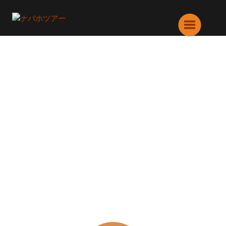
コ
ン
ナバホツアー
テ
ン
ツ
へ
ス
ブログ
キ
ッ
プ
カテゴリー: アンテロープキャニオン
の月別の状況