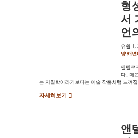
형
서 
언
유월 1, 
양 캐년
앤텔로프
다.. 
는 지질학이라기보다는 예술 작품처럼 느껴집니
자세히보기
앤