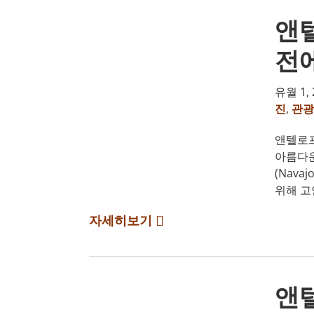
앤텔
전에
유월 1, 
진
,
관광
앤텔로프 
아름다운
(Nava
위해 고
자세히보기
앤