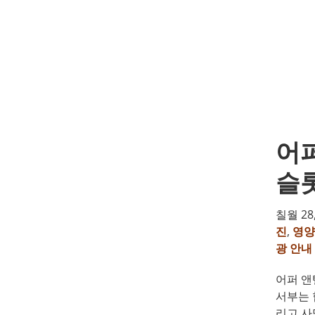
어
슬롯
칠월 28,
진
,
영양
광 안내
어퍼 앤
서부는 
리고 사