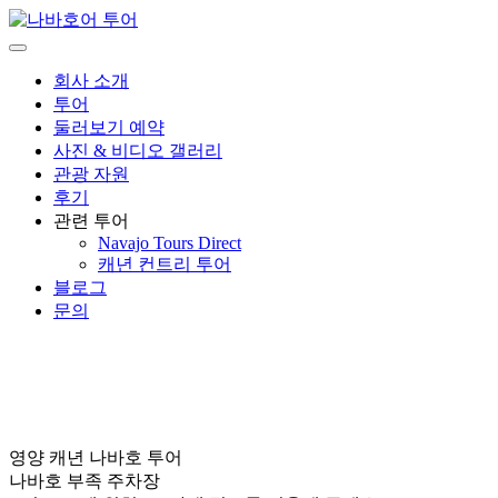
컨
텐
나바호어 투어
츠
회사 소개
로
투어
가
둘러보기 예약
기
사진 & 비디오 갤러리
관광 자원
후기
관련 투어
Navajo Tours Direct
캐년 컨트리 ​​투어
블로그
문의
문의
영양 캐년 나바호 투어
나바호 부족 주차장