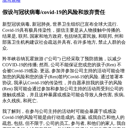
填写表格
假设与冠状病毒/covid-19的风险和放弃责任
新型冠状病毒, 新冠肺炎, 世界卫生组织已宣布全球大流行.
Covid-19具有极具传染性，据信主要是从人物接触中传播的.
结果是, 联邦, 国家和地方政府, 包括纳瓦霍民族, 和联邦, 州和
部落卫生机构建议社会疏远并具有, 在许多地方, 禁止人群的会
众.
羚羊峡谷纳瓦霍旅游 (“公司”) 已经采取了预防措施，以减少
COVID-19的传播; 然而, 公司不能保证您或您的孩子(Ren) 不
会被Covid-19感染. 更远, 参加并参加公司主持的活动可能会增
加您的风险和您的孩子(Ren)签约Covid-19的风险. 通过签署本
协议, 我承认Covid-19的传染性，并自愿承担我的孩子的风险
(Ren) 我可能会通过参加和参加公司主持的活动而受到公司的
接触或感染，并且这种暴露或感染可能会导致人身伤害, 疾病,
永久残疾, 和死亡.
我了解到，在参与公司主持的活动时可能会暴露于或感染
Covid-19的风险可能是由行动造成的, 遗漏, 或我自己和他人的
疏忽, 包括, 但不限于, 公司的员工, 参与者, 和他们的家人. 我自