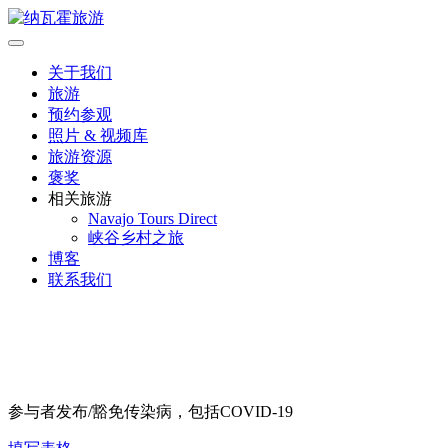
跳
到
纳瓦霍旅游
内
关于我们
容
旅游
预约参观
照片 & 视频库
旅游资源
褒奖
相关旅游
Navajo Tours Direct
峡谷乡村之旅
博客
联系我们
COVID-19 豁免
参与者发布/豁免传染病，包括COVID-19