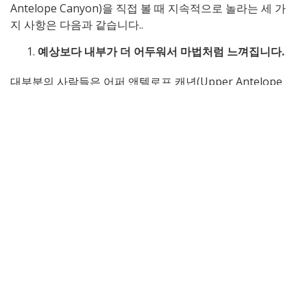
Antelope Canyon)을 직접 볼 때 지속적으로 놀라는 세 가
지 사항은 다음과 같습니다..
예상보다 내부가 더 어두워서 마법처럼 느껴집니다.
대부분의 사람들은 어퍼 앤텔로프 캐년(Upper Antelope
Canyon)을 빛나는 사암으로 이루어진 밝게 빛나는 복도
로 상상합니다.. 실제로는, 내부는 의외로 어두컴컴하다.
협곡은 키가 크다, 좁은 벽은 적은 양의 직사광선만 들어
오게 합니다.. 거친 빛 대신, 당신은 얻는다:
태양의 변화에 ​​따라 움직이는 부드러운 그림자
갑자기 빛나는 방으로 열리는 희미한 복도
평화로운, 거의 신성하다고 느껴지는 조용한 분위
기
어둠과 빛의 대비가 바로 협곡을 시각적으로 드라마틱하
게 만드는 이유이며, iPhone으로 촬영한 사진도 영화처럼