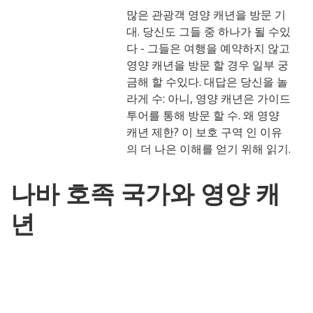
많은 관광객 영양 캐년을 방문 기
대. 당신도 그들 중 하나가 될 수있
다 - 그들은 여행을 예약하지 않고
영양 캐년을 방문 할 경우 일부 궁
금해 할 수있다. 대답은 당신을 놀
라게 수: 아니, 영양 캐년은 가이드
투어를 통해 방문 할 수. 왜 영양
캐년 제한? 이 보호 구역 인 이유
의 더 나은 이해를 얻기 위해 읽기.
나바 호족 국가와 영양 캐
년
영양 캐년은 나바 호족 국가의 LeChee 장에 속하는 땅에
놓여. 캐년 나바호 부족의 신성한 사이트입니다. 나바호 사
람들은 캐년에 들어가기 전에 중지하고 정중하게 자신의
마음을 프레임. 영양 캐년은 자연의 선물의 상징처럼 그 자